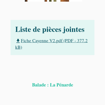
Liste de pièces jointes
Fiche Cayenne V2.pdf (PDF - 377.2
file_download
kB)
Balade : La Pénarde