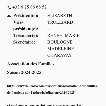
+33 6 25 86 68 52
phone
Président(e):
ELISABETH
people
Vice-
TROLLIARD
président(e):
-
Trésorier(e):
RENEE- MARIE
Secrétaire:
BOULOGNE
MADELEINE
CHARAVAY
Association des Familles
Saison 2024-2025
https://www.helloasso.com/associations/association-des-familles-
de-fleurieux-sur-l-arbresle/adhesions/2024-2025
si créneau complet envoyer un mail à