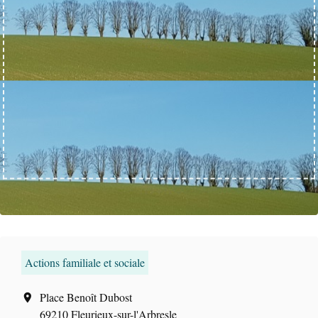
Actions familiale et sociale
Place Benoît Dubost
location_on
69210 Fleurieux-sur-l'Arbresle