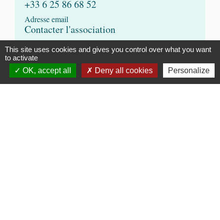
+33 6 25 86 68 52
Adresse email
Contacter l'association
Site Internet
This site uses cookies and gives you control over what you want
-
to activate
Réseaux sociaux
OK, accept all
Deny all cookies
Personalize
-
Contribution
Contribution à la mise à jour du site Internet
Accès à la contribution