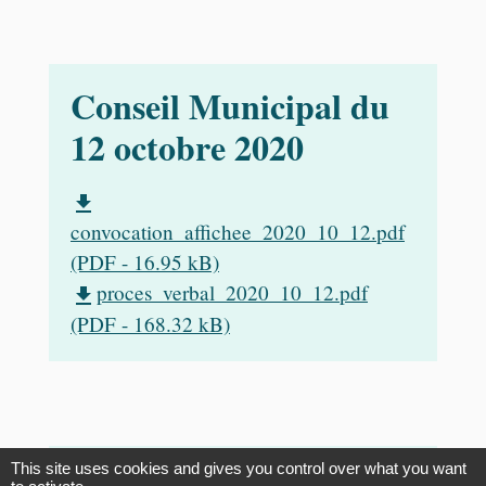
Conseil Municipal du
12 octobre 2020
file_download
convocation_affichee_2020_10_12.pdf
(PDF - 16.95 kB)
proces_verbal_2020_10_12.pdf
file_download
(PDF - 168.32 kB)
This site uses cookies and gives you control over what you want