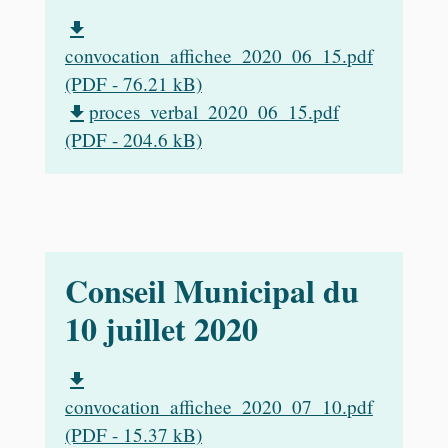
file_download
convocation_affichee_2020_06_15.pdf
(PDF - 76.21 kB)
proces_verbal_2020_06_15.pdf
file_download
(PDF - 204.6 kB)
Conseil Municipal du
10 juillet 2020
file_download
convocation_affichee_2020_07_10.pdf
(PDF - 15.37 kB)