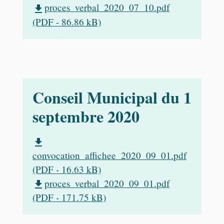
proces_verbal_2020_07_10.pdf
file_download
(PDF - 86.86 kB)
Conseil Municipal du 1
septembre 2020
file_download
convocation_affichee_2020_09_01.pdf
(PDF - 16.63 kB)
proces_verbal_2020_09_01.pdf
file_download
(PDF - 171.75 kB)