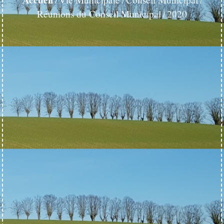
/
/
/
Réunions du Conseil Municipal
2020
/