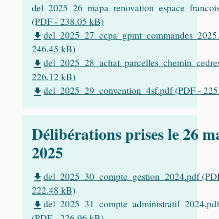
del_2025_26_mapa_renovation_espace_francois
(PDF - 238.05 kB)
del_2025_27_ccpa_gpmt_commandes_2025.p
file_download
246.45 kB)
del_2025_28_achat_parcelles_chemin_cedres
file_download
226.12 kB)
del_2025_29_convention_4sf.pdf (PDF - 225
file_download
Délibérations prises le 26 m
2025
del_2025_30_compte_gestion_2024.pdf (PD
file_download
222.48 kB)
del_2025_31_compte_administratif_2024.pd
file_download
(PDF - 226.96 kB)