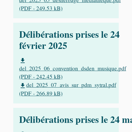
(PDF - 249.53 kB)
Délibérations prises le 24
février 2025
file_download
del_2025_06_convention_dsden_musique.pdf
(PDF - 242.45 kB)
del_2025_07_avis_sur_pdm_sytral.pdf
file_download
(PDF - 266.89 kB)
Délibérations prises le 24 m