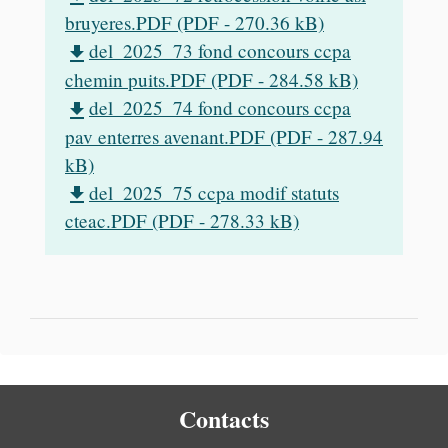
bruyeres.PDF (PDF - 270.36 kB)
del_2025_73 fond concours ccpa
file_download
chemin puits.PDF (PDF - 284.58 kB)
del_2025_74 fond concours ccpa
file_download
pav enterres avenant.PDF (PDF - 287.94
kB)
del_2025_75 ccpa modif statuts
file_download
cteac.PDF (PDF - 278.33 kB)
Contacts