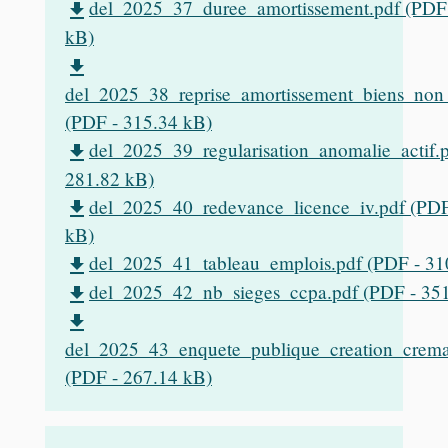
del_2025_37_duree_amortissement.pdf (PDF 
file_download
kB)
file_download
del_2025_38_reprise_amortissement_biens_non_
(PDF - 315.34 kB)
del_2025_39_regularisation_anomalie_actif.
file_download
281.82 kB)
del_2025_40_redevance_licence_iv.pdf (PDF
file_download
kB)
del_2025_41_tableau_emplois.pdf (PDF - 31
file_download
del_2025_42_nb_sieges_ccpa.pdf (PDF - 35
file_download
file_download
del_2025_43_enquete_publique_creation_crema
(PDF - 267.14 kB)