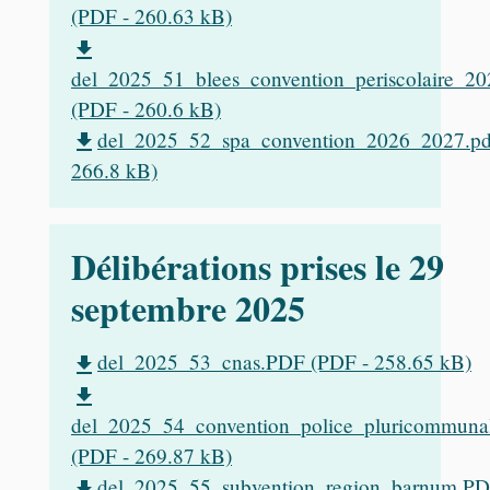
(PDF - 260.63 kB)
file_download
del_2025_51_blees_convention_periscolaire_2
(PDF - 260.6 kB)
del_2025_52_spa_convention_2026_2027.pd
file_download
266.8 kB)
Délibérations prises le 29
septembre 2025
del_2025_53_cnas.PDF (PDF - 258.65 kB)
file_download
file_download
del_2025_54_convention_police_pluricommuna
(PDF - 269.87 kB)
del_2025_55_subvention_region_barnum.P
file_download