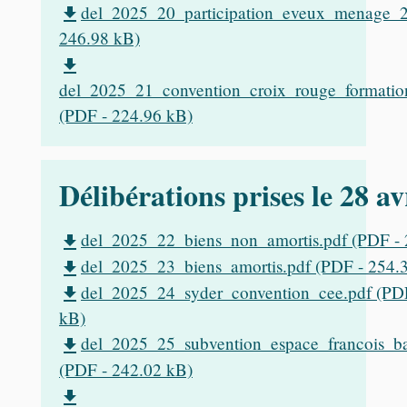
del_2025_20_participation_eveux_menage_2
file_download
246.98 kB)
file_download
del_2025_21_convention_croix_rouge_formatio
(PDF - 224.96 kB)
Délibérations prises le 28 av
del_2025_22_biens_non_amortis.pdf (PDF - 
file_download
del_2025_23_biens_amortis.pdf (PDF - 254.
file_download
del_2025_24_syder_convention_cee.pdf (PD
file_download
kB)
del_2025_25_subvention_espace_francois_b
file_download
(PDF - 242.02 kB)
file_download