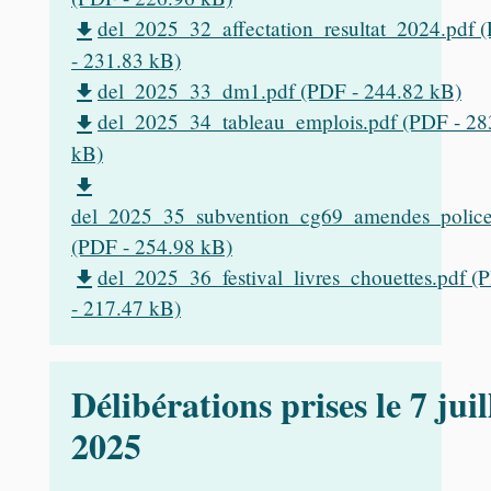
del_2025_32_affectation_resultat_2024.pdf 
file_download
- 231.83 kB)
del_2025_33_dm1.pdf (PDF - 244.82 kB)
file_download
del_2025_34_tableau_emplois.pdf (PDF - 28
file_download
kB)
file_download
del_2025_35_subvention_cg69_amendes_police
(PDF - 254.98 kB)
del_2025_36_festival_livres_chouettes.pdf (
file_download
- 217.47 kB)
Délibérations prises le 7 juil
2025