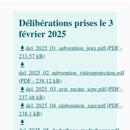
Délibérations prises le 3
février 2025
del_2025_01_subvention_jeux.pdf (PDF -
file_download
233.57 kB)
file_download
del_2025_02_subvention_videoprotection.pdf
(PDF - 238.12 kB)
del_2025_03_avis_racine_icpe.pdf (PDF -
file_download
237.48 kB)
del_2025_04_elaboration_zaer.pdf (PDF -
file_download
238.1 kB)
file_download
del_2025_05_desherbage_mediatheque.pdf