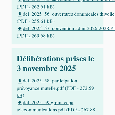
(PDF - 262.61 kB)
del_2025_56_ouvertures dominicales thivoll
file_download
(PDF - 255.61 kB)
del_2025_57_convention admr 2026-2028.P
file_download
(PDF - 269.68 kB)
Délibérations prises le
3 novembre 2025
del_2025_58_participation
file_download
prévoyance mutelle.pdf (PDF - 272.59
kB)
del_2025_59 grpmt ccpa
file_download
telecommunications.pdf (PDF - 267.88