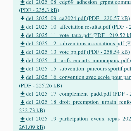
del_2025_08_cdg69_adhesion_grpmt comman
file_download
(PDF - 235.3 kB)
del_2025_09_ca2024.pdf (PDF - 220.57 kB)
file_download
del_2025_10_affectation resultat.pdf (PDF -
file_download
del_2025_11_vote_taux.pdf (PDF - 219.52 k
file_download
del_2025_12_subventions associations.pdf (
file_download
del_2025_13_vote bp.pdf (PDF - 258.54 kB)
file_download
del_2025_14_tarifs_encarts_municipaux.pdf 
file_download
del_2025_15_subvention_parcours sportif.pd
file_download
del_2025_16_convention avec ecole pour parc
file_download
(PDF - 225.26 kB)
del_2025_17_complement_padd.pdf (PDF - 
file_download
del_2025_18_droit_preemption_urbain_renfo
file_download
232.73 kB)
del_2025_19_participation_eveux_repas_202
file_download
261.09 kB)