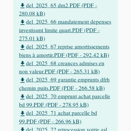
del_2025_65 dm2.PDF (PDF -
file_download
280.08 kB)
del_2025_66 mandatement depenses
file_download
investissmt limite quart.PDF (PDF -
275.01 kB)
del_2025_67 reprise amortissements
file_download
biens à amortir.PDF (PDF - 292.42 kB)
del_2025_68 creances admises en
file_download
non valeur.PDF (PDF - 265.31 kB)
del_2025_69 garantie emprunts dfrh
file_download
chemin puits.PDF (PDF - 266.58 kB)
del_2025_70 emprunt achat parcelle
file_download
bd 99.PDF (PDF - 278.95 kB)
del_2025_71 achat parcelle bd
file_download
99.PDF (PDF - 266.96 kB)
del_2025_72 retrocession voirie asl
file_download