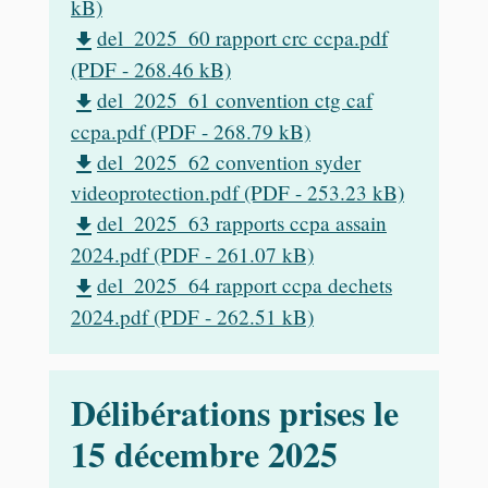
kB)
del_2025_60 rapport crc ccpa.pdf
file_download
(PDF - 268.46 kB)
del_2025_61 convention ctg caf
file_download
ccpa.pdf (PDF - 268.79 kB)
del_2025_62 convention syder
file_download
videoprotection.pdf (PDF - 253.23 kB)
del_2025_63 rapports ccpa assain
file_download
2024.pdf (PDF - 261.07 kB)
del_2025_64 rapport ccpa dechets
file_download
2024.pdf (PDF - 262.51 kB)
Délibérations prises le
15 décembre 2025