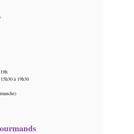
y
 19h
t 15h30 à 19h30
dimanche)
Gourmands