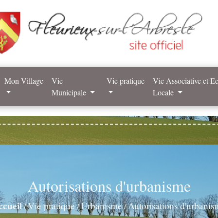
Mon Village
Vie
Vie pratique
Vie Associative et 
Municipale
Locale
Autorisations d'urbanisme
ccueil
Vie pratique
Urbanisme
Autorisations d'urbanis
/
/
/