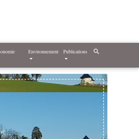
search
Economie
Environnement
Publications
me